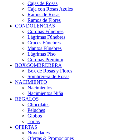
Cajas de Rosas
Caja con Rosas Azules
Ramos de Rosas
Ramos de Flores
CONDOLENCIAS
Coronas Fúnebres
Lágrimas Fúnebres
Cruces Fúnebres
Mantos Fúnebres
Lágrimas Piso
Coronas Premium
BOX/SOMBRERERA
Box de Rosas y Flores
Sombrerera de Rosas
NACIMIENTO
Nacimientos
Nacimientos Niña
REGALOS
Chocolates
Peluches
Globos
Tortas
OFERTAS
Novedades
Ofertas & Promociones