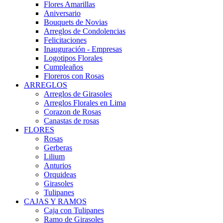
Flores Amarillas
Aniversario
Bouquets de Novias
Arreglos de Condolencias
Felicitaciones
Inauguración - Empresas
Logotipos Florales
Cumpleaños
Floreros con Rosas
ARREGLOS
Arreglos de Girasoles
Arreglos Florales en Lima
Corazon de Rosas
Canastas de rosas
FLORES
Rosas
Gerberas
Lilium
Anturios
Orquideas
Girasoles
Tulipanes
CAJAS Y RAMOS
Caja con Tulipanes
Ramo de Girasoles