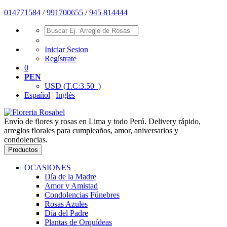
01477
1584
/
991700655
/
945 814444
Iniciar Sesion
Regístrate
0
PEN
USD
(T.C:3.50 )
Español
|
Inglés
Envío de flores y rosas en Lima y todo Perú. Delivery rápido,
arreglos florales para cumpleaños, amor, aniversarios y
condolencias.
Productos
OCASIONES
Día de la Madre
Amor y Amistad
Condolencias Fúnebres
Rosas Azules
Día del Padre
Plantas de Orquídeas