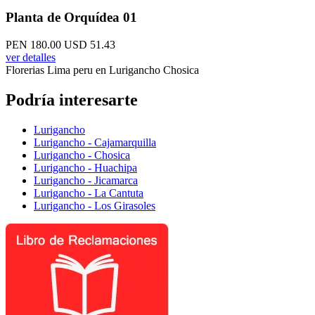
Planta de Orquídea 01
PEN 180.00
USD 51.43
ver detalles
Florerias Lima peru en Lurigancho Chosica
Podría interesarte
Lurigancho
Lurigancho - Cajamarquilla
Lurigancho - Chosica
Lurigancho - Huachipa
Lurigancho - Jicamarca
Lurigancho - La Cantuta
Lurigancho - Los Girasoles