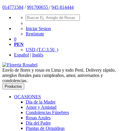
01477
1584
/
991700655
/
945 814444
Iniciar Sesion
Regístrate
0
PEN
USD
(T.C:3.50 )
Español
|
Inglés
Envío de flores y rosas en Lima y todo Perú. Delivery rápido,
arreglos florales para cumpleaños, amor, aniversarios y
condolencias.
Productos
OCASIONES
Día de la Madre
Amor y Amistad
Condolencias Fúnebres
Rosas Azules
Día del Padre
Plantas de Orquídeas