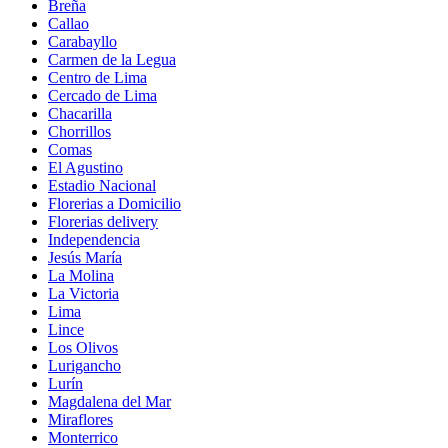
Breña
Callao
Carabayllo
Carmen de la Legua
Centro de Lima
Cercado de Lima
Chacarilla
Chorrillos
Comas
El Agustino
Estadio Nacional
Florerias a Domicilio
Florerias delivery
Independencia
Jesús María
La Molina
La Victoria
Lima
Lince
Los Olivos
Lurigancho
Lurín
Magdalena del Mar
Miraflores
Monterrico