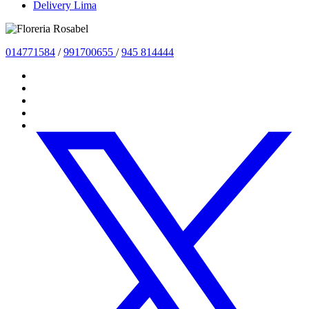
Delivery Lima
01477
1584
/
991700655
/
945 814444