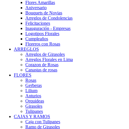
Flores Amarillas
Aniversario
Bouquets de Novias
Arreglos de Condolencias
Felicitaciones
Inauguración - Empresas
Logotipos Florales
Cumpleaños
Floreros con Rosas
ARREGLOS
Arreglos de Girasoles
Arreglos Florales en Lima
Corazon de Rosas
Canastas de rosas
FLORES
Rosas
Gerberas
Lilium
Anturios
Orquideas
Girasoles
Tulipanes
CAJAS Y RAMOS
Caja con Tulipanes
Ramo de Girasoles