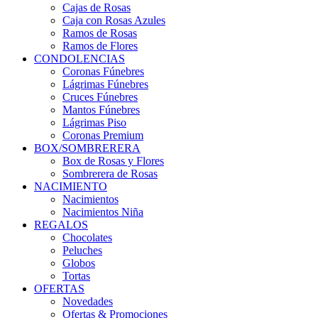
Cajas de Rosas
Caja con Rosas Azules
Ramos de Rosas
Ramos de Flores
CONDOLENCIAS
Coronas Fúnebres
Lágrimas Fúnebres
Cruces Fúnebres
Mantos Fúnebres
Lágrimas Piso
Coronas Premium
BOX/SOMBRERERA
Box de Rosas y Flores
Sombrerera de Rosas
NACIMIENTO
Nacimientos
Nacimientos Niña
REGALOS
Chocolates
Peluches
Globos
Tortas
OFERTAS
Novedades
Ofertas & Promociones