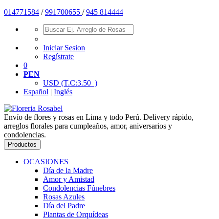
01477
1584
/
991700655
/
945 814444
Iniciar Sesion
Regístrate
0
PEN
USD
(T.C:3.50 )
Español
|
Inglés
Envío de flores y rosas en Lima y todo Perú. Delivery rápido,
arreglos florales para cumpleaños, amor, aniversarios y
condolencias.
Productos
OCASIONES
Día de la Madre
Amor y Amistad
Condolencias Fúnebres
Rosas Azules
Día del Padre
Plantas de Orquídeas