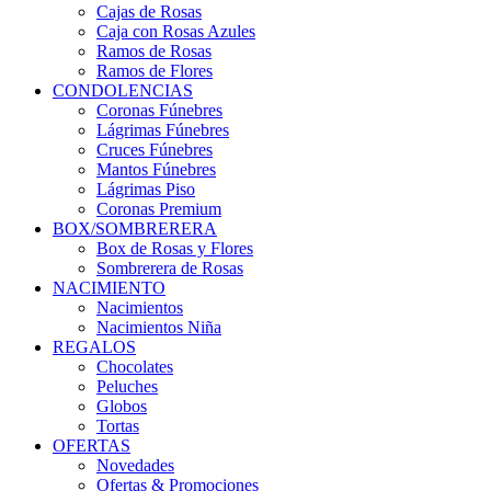
Cajas de Rosas
Caja con Rosas Azules
Ramos de Rosas
Ramos de Flores
CONDOLENCIAS
Coronas Fúnebres
Lágrimas Fúnebres
Cruces Fúnebres
Mantos Fúnebres
Lágrimas Piso
Coronas Premium
BOX/SOMBRERERA
Box de Rosas y Flores
Sombrerera de Rosas
NACIMIENTO
Nacimientos
Nacimientos Niña
REGALOS
Chocolates
Peluches
Globos
Tortas
OFERTAS
Novedades
Ofertas & Promociones