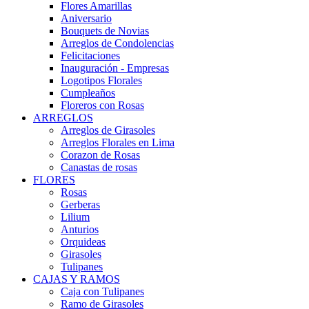
Flores Amarillas
Aniversario
Bouquets de Novias
Arreglos de Condolencias
Felicitaciones
Inauguración - Empresas
Logotipos Florales
Cumpleaños
Floreros con Rosas
ARREGLOS
Arreglos de Girasoles
Arreglos Florales en Lima
Corazon de Rosas
Canastas de rosas
FLORES
Rosas
Gerberas
Lilium
Anturios
Orquideas
Girasoles
Tulipanes
CAJAS Y RAMOS
Caja con Tulipanes
Ramo de Girasoles