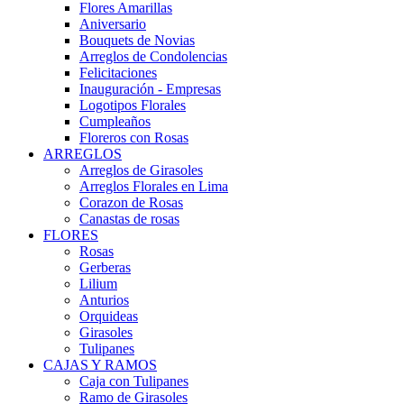
Flores Amarillas
Aniversario
Bouquets de Novias
Arreglos de Condolencias
Felicitaciones
Inauguración - Empresas
Logotipos Florales
Cumpleaños
Floreros con Rosas
ARREGLOS
Arreglos de Girasoles
Arreglos Florales en Lima
Corazon de Rosas
Canastas de rosas
FLORES
Rosas
Gerberas
Lilium
Anturios
Orquideas
Girasoles
Tulipanes
CAJAS Y RAMOS
Caja con Tulipanes
Ramo de Girasoles