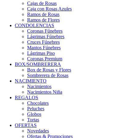
Cajas de Rosas
Caja con Rosas Azules
Ramos de Rosas
Ramos de Flores
CONDOLENCIAS
Coronas Fúnebres
Lágrimas Fúnebres
Cruces Fúnebres
Mantos Fúnebres
Lágrimas Piso
Coronas Premium
BOX/SOMBRERERA
Box de Rosas y Flores
Sombrerera de Rosas
NACIMIENTO
Nacimientos
Nacimientos Niña
REGALOS
Chocolates
Peluches
Globos
Tortas
OFERTAS
Novedades
Ofertas & Promociones