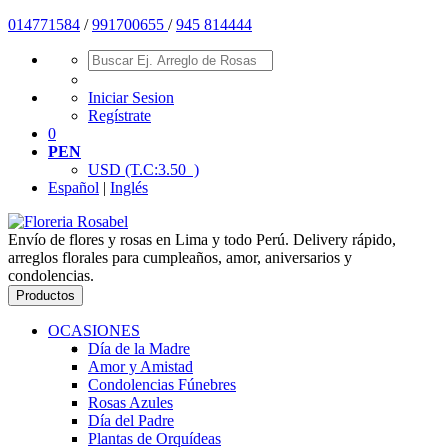
01477
1584
/
991700655
/
945 814444
Iniciar Sesion
Regístrate
0
PEN
USD
(T.C:3.50 )
Español
|
Inglés
Envío de flores y rosas en Lima y todo Perú. Delivery rápido,
arreglos florales para cumpleaños, amor, aniversarios y
condolencias.
Productos
OCASIONES
Día de la Madre
Amor y Amistad
Condolencias Fúnebres
Rosas Azules
Día del Padre
Plantas de Orquídeas