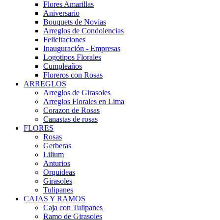
Flores Amarillas
Aniversario
Bouquets de Novias
Arreglos de Condolencias
Felicitaciones
Inauguración - Empresas
Logotipos Florales
Cumpleaños
Floreros con Rosas
ARREGLOS
Arreglos de Girasoles
Arreglos Florales en Lima
Corazon de Rosas
Canastas de rosas
FLORES
Rosas
Gerberas
Lilium
Anturios
Orquideas
Girasoles
Tulipanes
CAJAS Y RAMOS
Caja con Tulipanes
Ramo de Girasoles