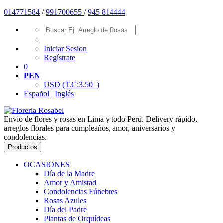
01477
1584
/
991700655
/
945 814444
Iniciar Sesion
Regístrate
0
PEN
USD
(T.C:3.50 )
Español
|
Inglés
Envío de flores y rosas en Lima y todo Perú. Delivery rápido,
arreglos florales para cumpleaños, amor, aniversarios y
condolencias.
Productos
OCASIONES
Día de la Madre
Amor y Amistad
Condolencias Fúnebres
Rosas Azules
Día del Padre
Plantas de Orquídeas