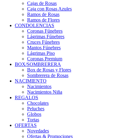
Cajas de Rosas
Caja con Rosas Azules
Ramos de Rosas
Ramos de Flores
CONDOLENCIAS
Coronas Fúnebres
Lágrimas Fúnebres
Cruces Fúnebres
Mantos Fúnebres
Lágrimas Piso
Coronas Premium
BOX/SOMBRERERA
Box de Rosas y Flores
Sombrerera de Rosas
NACIMIENTO
Nacimientos
Nacimientos Niña
REGALOS
Chocolates
Peluches
Globos
Tortas
OFERTAS
Novedades
Ofertas & Promociones