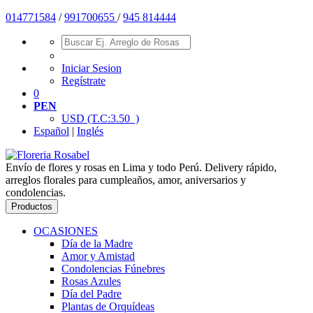
01477
1584
/
991700655
/
945 814444
Iniciar Sesion
Regístrate
0
PEN
USD
(T.C:3.50 )
Español
|
Inglés
Envío de flores y rosas en Lima y todo Perú. Delivery rápido,
arreglos florales para cumpleaños, amor, aniversarios y
condolencias.
Productos
OCASIONES
Día de la Madre
Amor y Amistad
Condolencias Fúnebres
Rosas Azules
Día del Padre
Plantas de Orquídeas