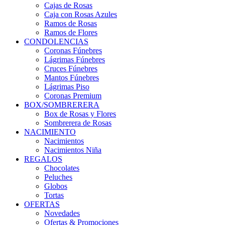
Cajas de Rosas
Caja con Rosas Azules
Ramos de Rosas
Ramos de Flores
CONDOLENCIAS
Coronas Fúnebres
Lágrimas Fúnebres
Cruces Fúnebres
Mantos Fúnebres
Lágrimas Piso
Coronas Premium
BOX/SOMBRERERA
Box de Rosas y Flores
Sombrerera de Rosas
NACIMIENTO
Nacimientos
Nacimientos Niña
REGALOS
Chocolates
Peluches
Globos
Tortas
OFERTAS
Novedades
Ofertas & Promociones