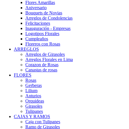
Flores Amarillas
Aniversario
Bouquets de Novias
Arreglos de Condolencias
Felicitaciones
Inauguración - Empresas
Logotipos Florales
Cumpleaños
Floreros con Rosas
ARREGLOS
Arreglos de Girasoles
Arreglos Florales en Lima
Corazon de Rosas
Canastas de rosas
FLORES
Rosas
Gerberas
Lilium
Anturios
Orquideas
Girasoles
Tulipanes
CAJAS Y RAMOS
Caja con Tulipanes
Ramo de Girasoles