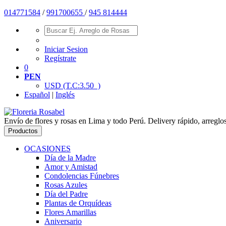
01477
1584
/
991700655
/
945 814444
Iniciar Sesion
Regístrate
0
PEN
USD
(T.C:3.50 )
Español
|
Inglés
Envío de flores y rosas en Lima y todo Perú. Delivery rápido, arreglo
Productos
OCASIONES
Día de la Madre
Amor y Amistad
Condolencias Fúnebres
Rosas Azules
Día del Padre
Plantas de Orquídeas
Flores Amarillas
Aniversario