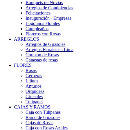
Bouquets de Novias
Arreglos de Condolencias
Felicitaciones
Inauguración - Empresas
Logotipos Florales
Cumpleaños
Floreros con Rosas
ARREGLOS
Arreglos de Girasoles
Arreglos Florales en Lima
Corazon de Rosas
Canastas de rosas
FLORES
Rosas
Gerberas
Lilium
Anturios
Orquideas
Girasoles
Tulipanes
CAJAS Y RAMOS
Caja con Tulipanes
Ramo de Girasoles
Cajas de Rosas
Caja con Rosas Azules