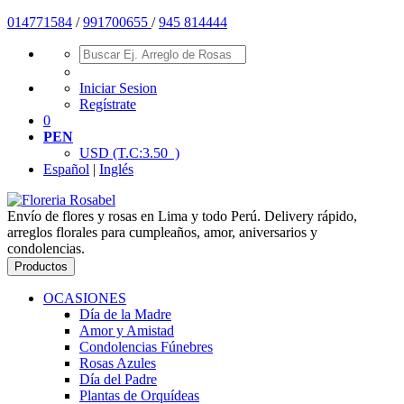
01477
1584
/
991700655
/
945 814444
Iniciar Sesion
Regístrate
0
PEN
USD
(T.C:3.50 )
Español
|
Inglés
Envío de flores y rosas en Lima y todo Perú. Delivery rápido,
arreglos florales para cumpleaños, amor, aniversarios y
condolencias.
Productos
OCASIONES
Día de la Madre
Amor y Amistad
Condolencias Fúnebres
Rosas Azules
Día del Padre
Plantas de Orquídeas