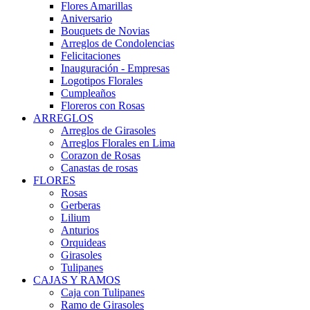
Flores Amarillas
Aniversario
Bouquets de Novias
Arreglos de Condolencias
Felicitaciones
Inauguración - Empresas
Logotipos Florales
Cumpleaños
Floreros con Rosas
ARREGLOS
Arreglos de Girasoles
Arreglos Florales en Lima
Corazon de Rosas
Canastas de rosas
FLORES
Rosas
Gerberas
Lilium
Anturios
Orquideas
Girasoles
Tulipanes
CAJAS Y RAMOS
Caja con Tulipanes
Ramo de Girasoles