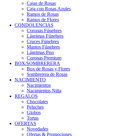
Cajas de Rosas
Caja con Rosas Azules
Ramos de Rosas
Ramos de Flores
CONDOLENCIAS
Coronas Fúnebres
Lágrimas Fúnebres
Cruces Fúnebres
Mantos Fúnebres
Lágrimas Piso
Coronas Premium
BOX/SOMBRERERA
Box de Rosas y Flores
Sombrerera de Rosas
NACIMIENTO
Nacimientos
Nacimientos Niña
REGALOS
Chocolates
Peluches
Globos
Tortas
OFERTAS
Novedades
Ofertas & Promociones