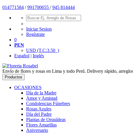
01477
1584
/
991700655
/
945 814444
Iniciar Sesion
Regístrate
0
PEN
USD
(T.C:3.50 )
Español
|
Inglés
Envío de flores y rosas en Lima y todo Perú. Delivery rápido, arreglo
Productos
OCASIONES
Día de la Madre
Amor y Amistad
Condolencias Fúnebres
Rosas Azules
Día del Padre
Plantas de Orquídeas
Flores Amarillas
Aniversario