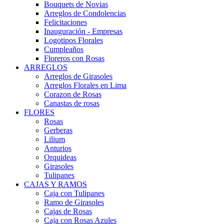
Bouquets de Novias
Arreglos de Condolencias
Felicitaciones
Inauguración - Empresas
Logotipos Florales
Cumpleaños
Floreros con Rosas
ARREGLOS
Arreglos de Girasoles
Arreglos Florales en Lima
Corazon de Rosas
Canastas de rosas
FLORES
Rosas
Gerberas
Lilium
Anturios
Orquideas
Girasoles
Tulipanes
CAJAS Y RAMOS
Caja con Tulipanes
Ramo de Girasoles
Cajas de Rosas
Caja con Rosas Azules