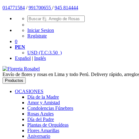
01477
1584
/
991700655
/
945 814444
Iniciar Sesion
Regístrate
0
PEN
USD
(T.C:3.50 )
Español
|
Inglés
Envío de flores y rosas en Lima y todo Perú. Delivery rápido, arreglo
Productos
OCASIONES
Día de la Madre
Amor y Amistad
Condolencias Fúnebres
Rosas Azules
Día del Padre
Plantas de Orquídeas
Flores Amarillas
Aniversario