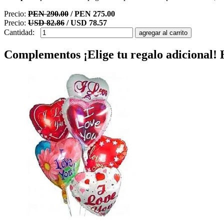
Precio:
PEN 290.00
/ PEN 275.00
Precio:
USD 82.86
/ USD 78.57
Cantidad:
Complementos
¡Elige tu regalo adicional!