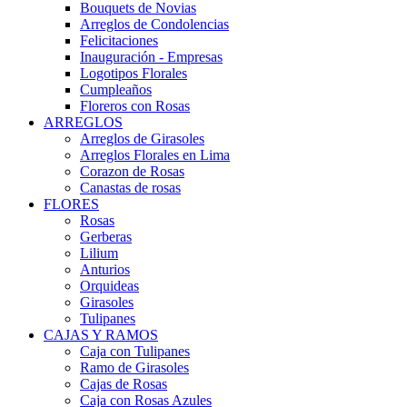
Bouquets de Novias
Arreglos de Condolencias
Felicitaciones
Inauguración - Empresas
Logotipos Florales
Cumpleaños
Floreros con Rosas
ARREGLOS
Arreglos de Girasoles
Arreglos Florales en Lima
Corazon de Rosas
Canastas de rosas
FLORES
Rosas
Gerberas
Lilium
Anturios
Orquideas
Girasoles
Tulipanes
CAJAS Y RAMOS
Caja con Tulipanes
Ramo de Girasoles
Cajas de Rosas
Caja con Rosas Azules