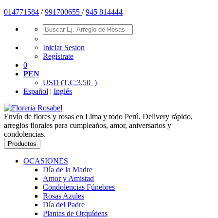
01477
1584
/
991700655
/
945 814444
Iniciar Sesion
Regístrate
0
PEN
USD
(T.C:3.50 )
Español
|
Inglés
Envío de flores y rosas en Lima y todo Perú. Delivery rápido,
arreglos florales para cumpleaños, amor, aniversarios y
condolencias.
Productos
OCASIONES
Día de la Madre
Amor y Amistad
Condolencias Fúnebres
Rosas Azules
Día del Padre
Plantas de Orquídeas