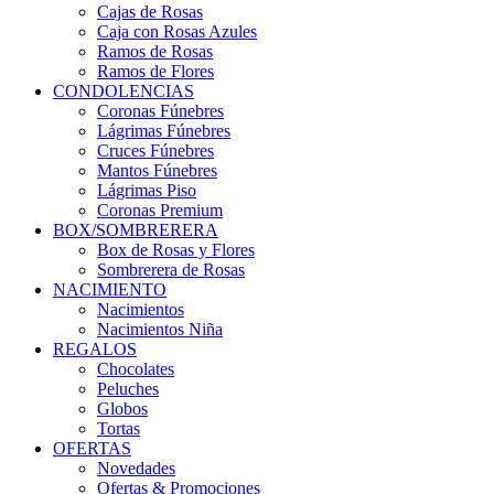
Cajas de Rosas
Caja con Rosas Azules
Ramos de Rosas
Ramos de Flores
CONDOLENCIAS
Coronas Fúnebres
Lágrimas Fúnebres
Cruces Fúnebres
Mantos Fúnebres
Lágrimas Piso
Coronas Premium
BOX/SOMBRERERA
Box de Rosas y Flores
Sombrerera de Rosas
NACIMIENTO
Nacimientos
Nacimientos Niña
REGALOS
Chocolates
Peluches
Globos
Tortas
OFERTAS
Novedades
Ofertas & Promociones