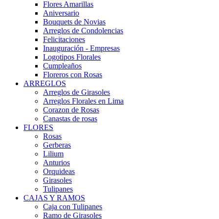
Flores Amarillas
Aniversario
Bouquets de Novias
Arreglos de Condolencias
Felicitaciones
Inauguración - Empresas
Logotipos Florales
Cumpleaños
Floreros con Rosas
ARREGLOS
Arreglos de Girasoles
Arreglos Florales en Lima
Corazon de Rosas
Canastas de rosas
FLORES
Rosas
Gerberas
Lilium
Anturios
Orquideas
Girasoles
Tulipanes
CAJAS Y RAMOS
Caja con Tulipanes
Ramo de Girasoles