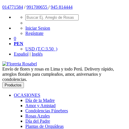
01477
1584
/
991700655
/
945 814444
Iniciar Sesion
Regístrate
0
PEN
USD
(T.C:3.50 )
Español
|
Inglés
Envío de flores y rosas en Lima y todo Perú. Delivery rápido,
arreglos florales para cumpleaños, amor, aniversarios y
condolencias.
Productos
OCASIONES
Día de la Madre
Amor y Amistad
Condolencias Fúnebres
Rosas Azules
Día del Padre
Plantas de Orquídeas