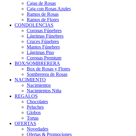
Cajas de Rosas
Caja con Rosas Azules
Ramos de Rosas
Ramos de Flores
CONDOLENCIAS
Coronas Fúnebres
Lágrimas Fúnebres
Cruces Fúnebres
Mantos Fúnebres
Lágrimas Piso
Coronas Premium
BOX/SOMBRERERA
Box de Rosas y Flores
Sombrerera de Rosas
NACIMIENTO
Nacimientos
Nacimientos Niña
REGALOS
Chocolates
Peluches
Globos
Tortas
OFERTAS
Novedades
Ofertas & Promociones