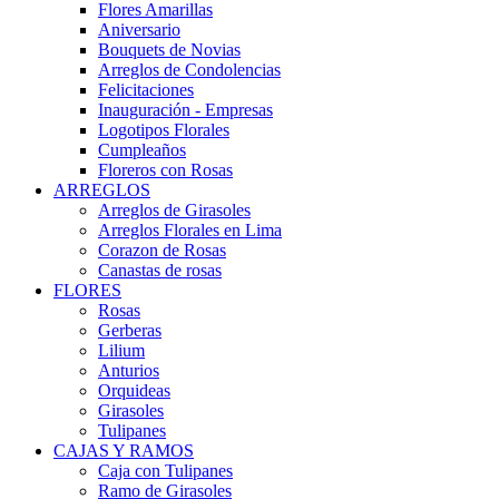
Flores Amarillas
Aniversario
Bouquets de Novias
Arreglos de Condolencias
Felicitaciones
Inauguración - Empresas
Logotipos Florales
Cumpleaños
Floreros con Rosas
ARREGLOS
Arreglos de Girasoles
Arreglos Florales en Lima
Corazon de Rosas
Canastas de rosas
FLORES
Rosas
Gerberas
Lilium
Anturios
Orquideas
Girasoles
Tulipanes
CAJAS Y RAMOS
Caja con Tulipanes
Ramo de Girasoles