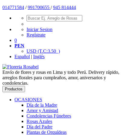
01477
1584
/
991700655
/
945 814444
Iniciar Sesion
Regístrate
0
PEN
USD
(T.C:3.50 )
Español
|
Inglés
Envío de flores y rosas en Lima y todo Perú. Delivery rápido,
arreglos florales para cumpleaños, amor, aniversarios y
condolencias.
Productos
OCASIONES
Día de la Madre
Amor y Amistad
Condolencias Fúnebres
Rosas Azules
Día del Padre
Plantas de Orquídeas