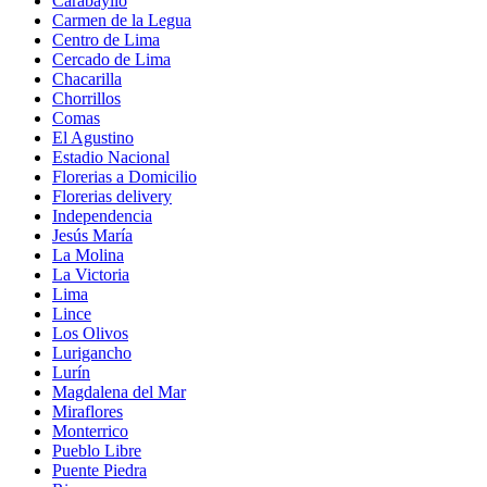
Carabayllo
Carmen de la Legua
Centro de Lima
Cercado de Lima
Chacarilla
Chorrillos
Comas
El Agustino
Estadio Nacional
Florerias a Domicilio
Florerias delivery
Independencia
Jesús María
La Molina
La Victoria
Lima
Lince
Los Olivos
Lurigancho
Lurín
Magdalena del Mar
Miraflores
Monterrico
Pueblo Libre
Puente Piedra