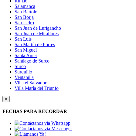
Rimac
Salamanca
San Bartolo
San Borja
San Isidro
San Juan de Lurigancho
San Juan de Miraflores
San Luis
San Martín de Porres
San Miguel
Santa Anita
Santiago de Surco
Surco
Surquillo
Ventanilla
Villa el Salvador
Villa María del Triunfo
×
FECHAS PARA RECORDAR