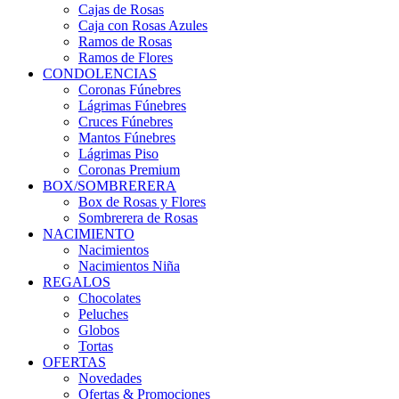
Cajas de Rosas
Caja con Rosas Azules
Ramos de Rosas
Ramos de Flores
CONDOLENCIAS
Coronas Fúnebres
Lágrimas Fúnebres
Cruces Fúnebres
Mantos Fúnebres
Lágrimas Piso
Coronas Premium
BOX/SOMBRERERA
Box de Rosas y Flores
Sombrerera de Rosas
NACIMIENTO
Nacimientos
Nacimientos Niña
REGALOS
Chocolates
Peluches
Globos
Tortas
OFERTAS
Novedades
Ofertas & Promociones