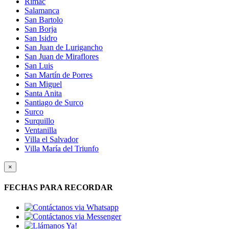
Rimac
Salamanca
San Bartolo
San Borja
San Isidro
San Juan de Lurigancho
San Juan de Miraflores
San Luis
San Martín de Porres
San Miguel
Santa Anita
Santiago de Surco
Surco
Surquillo
Ventanilla
Villa el Salvador
Villa María del Triunfo
×
FECHAS PARA RECORDAR