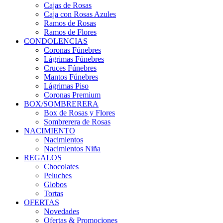
Cajas de Rosas
Caja con Rosas Azules
Ramos de Rosas
Ramos de Flores
CONDOLENCIAS
Coronas Fúnebres
Lágrimas Fúnebres
Cruces Fúnebres
Mantos Fúnebres
Lágrimas Piso
Coronas Premium
BOX/SOMBRERERA
Box de Rosas y Flores
Sombrerera de Rosas
NACIMIENTO
Nacimientos
Nacimientos Niña
REGALOS
Chocolates
Peluches
Globos
Tortas
OFERTAS
Novedades
Ofertas & Promociones