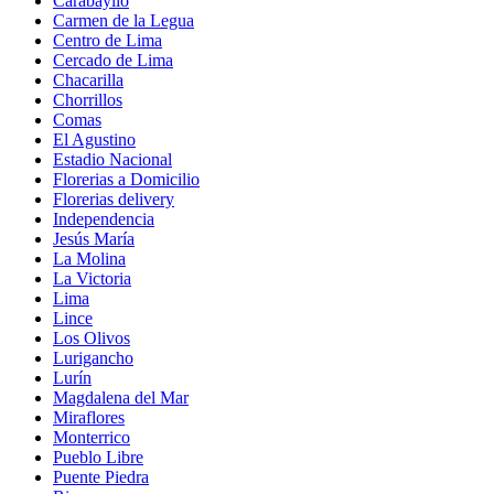
Carabayllo
Carmen de la Legua
Centro de Lima
Cercado de Lima
Chacarilla
Chorrillos
Comas
El Agustino
Estadio Nacional
Florerias a Domicilio
Florerias delivery
Independencia
Jesús María
La Molina
La Victoria
Lima
Lince
Los Olivos
Lurigancho
Lurín
Magdalena del Mar
Miraflores
Monterrico
Pueblo Libre
Puente Piedra