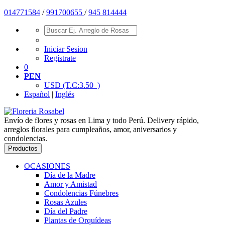
01477
1584
/
991700655
/
945 814444
Iniciar Sesion
Regístrate
0
PEN
USD
(T.C:3.50 )
Español
|
Inglés
Envío de flores y rosas en Lima y todo Perú. Delivery rápido,
arreglos florales para cumpleaños, amor, aniversarios y
condolencias.
Productos
OCASIONES
Día de la Madre
Amor y Amistad
Condolencias Fúnebres
Rosas Azules
Día del Padre
Plantas de Orquídeas