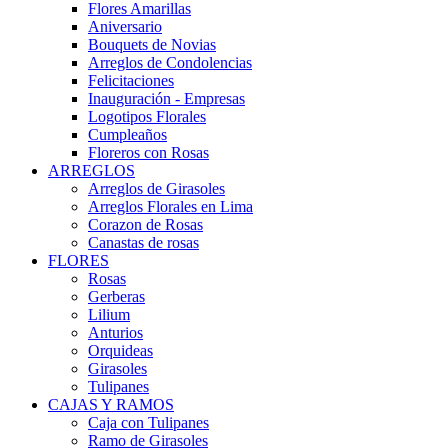
Flores Amarillas
Aniversario
Bouquets de Novias
Arreglos de Condolencias
Felicitaciones
Inauguración - Empresas
Logotipos Florales
Cumpleaños
Floreros con Rosas
ARREGLOS
Arreglos de Girasoles
Arreglos Florales en Lima
Corazon de Rosas
Canastas de rosas
FLORES
Rosas
Gerberas
Lilium
Anturios
Orquideas
Girasoles
Tulipanes
CAJAS Y RAMOS
Caja con Tulipanes
Ramo de Girasoles