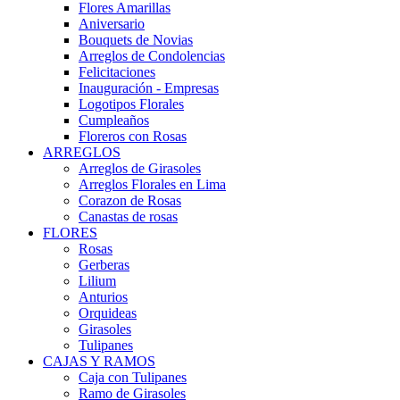
Flores Amarillas
Aniversario
Bouquets de Novias
Arreglos de Condolencias
Felicitaciones
Inauguración - Empresas
Logotipos Florales
Cumpleaños
Floreros con Rosas
ARREGLOS
Arreglos de Girasoles
Arreglos Florales en Lima
Corazon de Rosas
Canastas de rosas
FLORES
Rosas
Gerberas
Lilium
Anturios
Orquideas
Girasoles
Tulipanes
CAJAS Y RAMOS
Caja con Tulipanes
Ramo de Girasoles