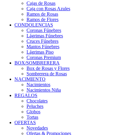
Cajas de Rosas
Caja con Rosas Azules
Ramos de Rosas
Ramos de Flores
CONDOLENCIAS
Coronas Fúnebres
Lágrimas Fúnebres
Cruces Fúnebres
Mantos Fúnebres
Lágrimas Piso
Coronas Premium
BOX/SOMBRERERA
Box de Rosas y Flores
Sombrerera de Rosas
NACIMIENTO
Nacimientos
Nacimientos Niña
REGALOS
Chocolates
Peluches
Globos
Tortas
OFERTAS
Novedades
Ofertas & Promociones