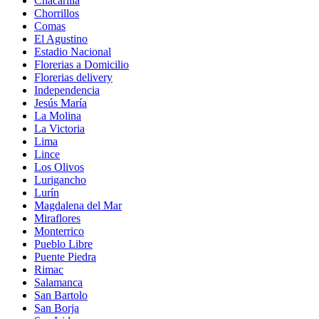
Chacarilla
Chorrillos
Comas
El Agustino
Estadio Nacional
Florerias a Domicilio
Florerias delivery
Independencia
Jesús María
La Molina
La Victoria
Lima
Lince
Los Olivos
Lurigancho
Lurín
Magdalena del Mar
Miraflores
Monterrico
Pueblo Libre
Puente Piedra
Rimac
Salamanca
San Bartolo
San Borja