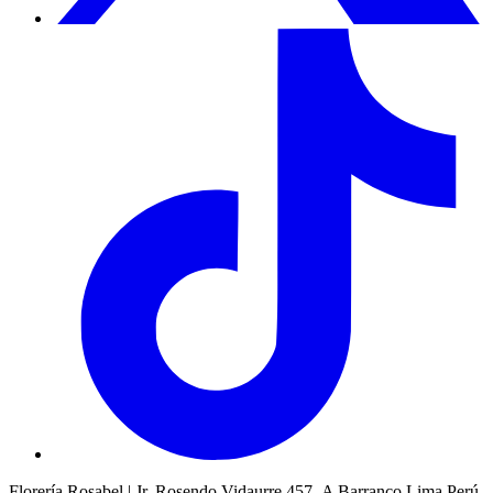
Florería Rosabel | Jr. Rosendo Vidaurre 457- A Barranco Lima Perú