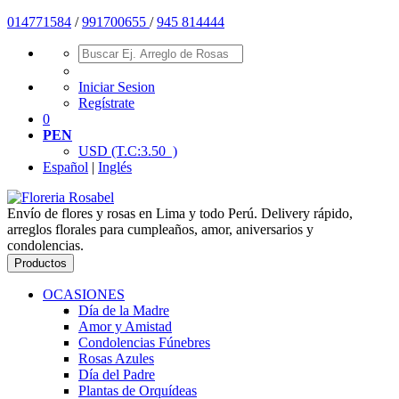
01477
1584
/
991700655
/
945 814444
Iniciar Sesion
Regístrate
0
PEN
USD
(T.C:3.50 )
Español
|
Inglés
Envío de flores y rosas en Lima y todo Perú. Delivery rápido,
arreglos florales para cumpleaños, amor, aniversarios y
condolencias.
Productos
OCASIONES
Día de la Madre
Amor y Amistad
Condolencias Fúnebres
Rosas Azules
Día del Padre
Plantas de Orquídeas