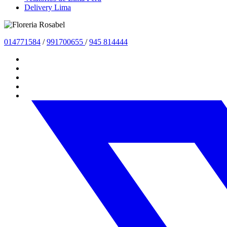
Delivery Lima
01477
1584
/
991700655
/
945 814444