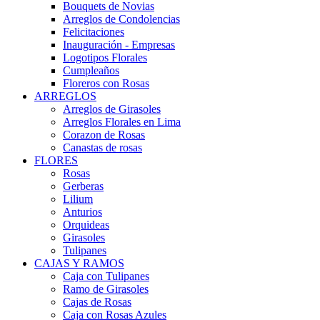
Bouquets de Novias
Arreglos de Condolencias
Felicitaciones
Inauguración - Empresas
Logotipos Florales
Cumpleaños
Floreros con Rosas
ARREGLOS
Arreglos de Girasoles
Arreglos Florales en Lima
Corazon de Rosas
Canastas de rosas
FLORES
Rosas
Gerberas
Lilium
Anturios
Orquideas
Girasoles
Tulipanes
CAJAS Y RAMOS
Caja con Tulipanes
Ramo de Girasoles
Cajas de Rosas
Caja con Rosas Azules