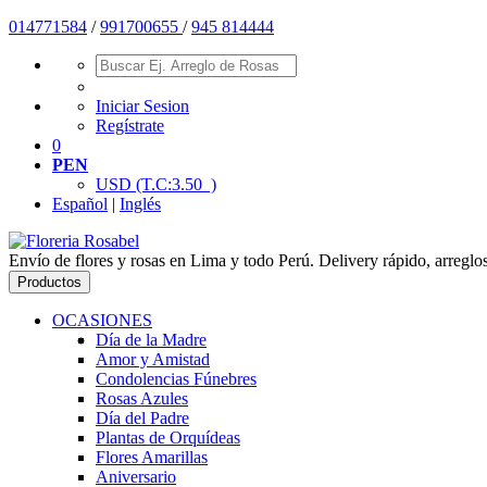
01477
1584
/
991700655
/
945 814444
Iniciar Sesion
Regístrate
0
PEN
USD
(T.C:3.50 )
Español
|
Inglés
Envío de flores y rosas en Lima y todo Perú. Delivery rápido, arreglo
Productos
OCASIONES
Día de la Madre
Amor y Amistad
Condolencias Fúnebres
Rosas Azules
Día del Padre
Plantas de Orquídeas
Flores Amarillas
Aniversario