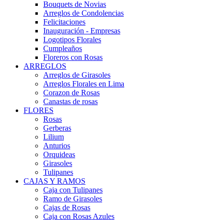
Bouquets de Novias
Arreglos de Condolencias
Felicitaciones
Inauguración - Empresas
Logotipos Florales
Cumpleaños
Floreros con Rosas
ARREGLOS
Arreglos de Girasoles
Arreglos Florales en Lima
Corazon de Rosas
Canastas de rosas
FLORES
Rosas
Gerberas
Lilium
Anturios
Orquideas
Girasoles
Tulipanes
CAJAS Y RAMOS
Caja con Tulipanes
Ramo de Girasoles
Cajas de Rosas
Caja con Rosas Azules