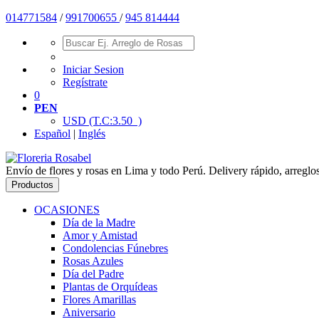
01477
1584
/
991700655
/
945 814444
Iniciar Sesion
Regístrate
0
PEN
USD
(T.C:3.50 )
Español
|
Inglés
Envío de flores y rosas en Lima y todo Perú. Delivery rápido, arreglo
Productos
OCASIONES
Día de la Madre
Amor y Amistad
Condolencias Fúnebres
Rosas Azules
Día del Padre
Plantas de Orquídeas
Flores Amarillas
Aniversario