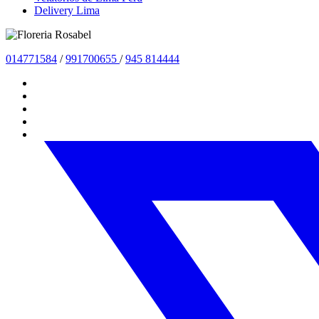
Delivery Lima
01477
1584
/
991700655
/
945 814444