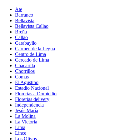
Ate
Barranco
Bellavista
Bellavista Callao
Breña
Callao
Carabayllo
Carmen de la Legua
Centro de Lima
Cercado de Lima
Chacarilla
Chorrillos
Comas
El Agustino
Estadio Nacional
Florerias a Domicilio
Florerias delivery
Independencia
Jesús María
La Molina
La Victoria
Lima
Lince
Los Olivos