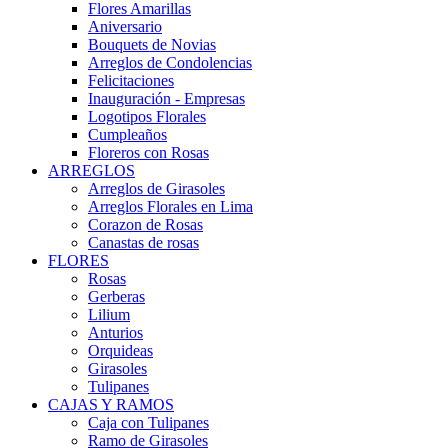
Flores Amarillas
Aniversario
Bouquets de Novias
Arreglos de Condolencias
Felicitaciones
Inauguración - Empresas
Logotipos Florales
Cumpleaños
Floreros con Rosas
ARREGLOS
Arreglos de Girasoles
Arreglos Florales en Lima
Corazon de Rosas
Canastas de rosas
FLORES
Rosas
Gerberas
Lilium
Anturios
Orquideas
Girasoles
Tulipanes
CAJAS Y RAMOS
Caja con Tulipanes
Ramo de Girasoles