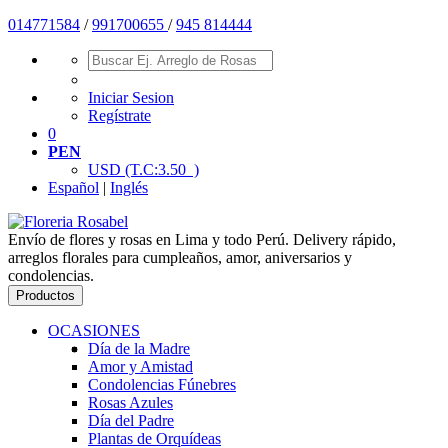
01477
1584
/
991700655
/
945 814444
Iniciar Sesion
Regístrate
0
PEN
USD
(T.C:3.50 )
Español
|
Inglés
Envío de flores y rosas en Lima y todo Perú. Delivery rápido,
arreglos florales para cumpleaños, amor, aniversarios y
condolencias.
Productos
OCASIONES
Día de la Madre
Amor y Amistad
Condolencias Fúnebres
Rosas Azules
Día del Padre
Plantas de Orquídeas