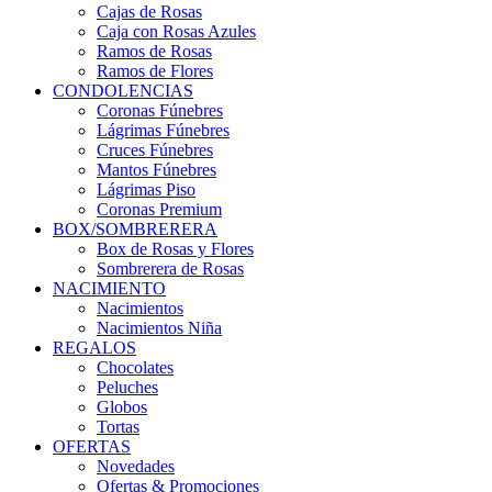
Cajas de Rosas
Caja con Rosas Azules
Ramos de Rosas
Ramos de Flores
CONDOLENCIAS
Coronas Fúnebres
Lágrimas Fúnebres
Cruces Fúnebres
Mantos Fúnebres
Lágrimas Piso
Coronas Premium
BOX/SOMBRERERA
Box de Rosas y Flores
Sombrerera de Rosas
NACIMIENTO
Nacimientos
Nacimientos Niña
REGALOS
Chocolates
Peluches
Globos
Tortas
OFERTAS
Novedades
Ofertas & Promociones