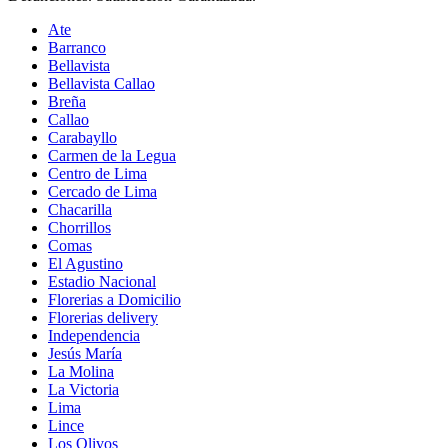
Ate
Barranco
Bellavista
Bellavista Callao
Breña
Callao
Carabayllo
Carmen de la Legua
Centro de Lima
Cercado de Lima
Chacarilla
Chorrillos
Comas
El Agustino
Estadio Nacional
Florerias a Domicilio
Florerias delivery
Independencia
Jesús María
La Molina
La Victoria
Lima
Lince
Los Olivos