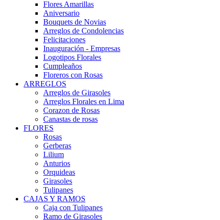
Flores Amarillas
Aniversario
Bouquets de Novias
Arreglos de Condolencias
Felicitaciones
Inauguración - Empresas
Logotipos Florales
Cumpleaños
Floreros con Rosas
ARREGLOS
Arreglos de Girasoles
Arreglos Florales en Lima
Corazon de Rosas
Canastas de rosas
FLORES
Rosas
Gerberas
Lilium
Anturios
Orquideas
Girasoles
Tulipanes
CAJAS Y RAMOS
Caja con Tulipanes
Ramo de Girasoles