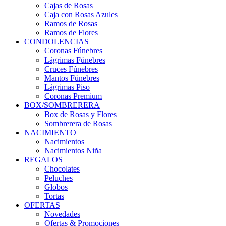
Cajas de Rosas
Caja con Rosas Azules
Ramos de Rosas
Ramos de Flores
CONDOLENCIAS
Coronas Fúnebres
Lágrimas Fúnebres
Cruces Fúnebres
Mantos Fúnebres
Lágrimas Piso
Coronas Premium
BOX/SOMBRERERA
Box de Rosas y Flores
Sombrerera de Rosas
NACIMIENTO
Nacimientos
Nacimientos Niña
REGALOS
Chocolates
Peluches
Globos
Tortas
OFERTAS
Novedades
Ofertas & Promociones