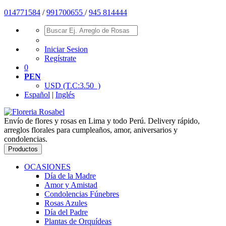
01477
1584
/
991700655
/
945 814444
Iniciar Sesion
Regístrate
0
PEN
USD
(T.C:3.50 )
Español
|
Inglés
Envío de flores y rosas en Lima y todo Perú. Delivery rápido,
arreglos florales para cumpleaños, amor, aniversarios y
condolencias.
Productos
OCASIONES
Día de la Madre
Amor y Amistad
Condolencias Fúnebres
Rosas Azules
Día del Padre
Plantas de Orquídeas