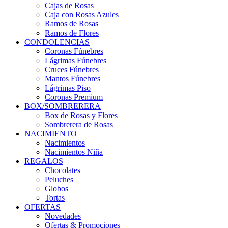
Cajas de Rosas
Caja con Rosas Azules
Ramos de Rosas
Ramos de Flores
CONDOLENCIAS
Coronas Fúnebres
Lágrimas Fúnebres
Cruces Fúnebres
Mantos Fúnebres
Lágrimas Piso
Coronas Premium
BOX/SOMBRERERA
Box de Rosas y Flores
Sombrerera de Rosas
NACIMIENTO
Nacimientos
Nacimientos Niña
REGALOS
Chocolates
Peluches
Globos
Tortas
OFERTAS
Novedades
Ofertas & Promociones