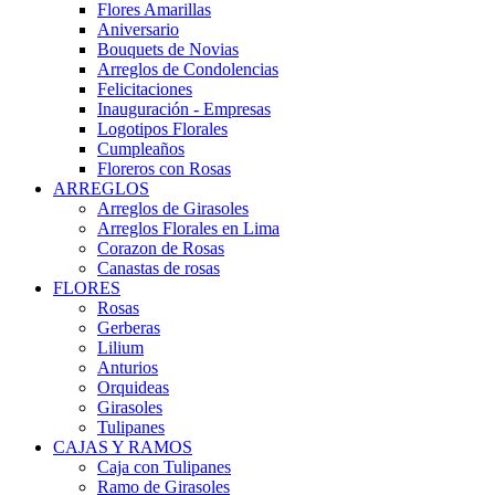
Flores Amarillas
Aniversario
Bouquets de Novias
Arreglos de Condolencias
Felicitaciones
Inauguración - Empresas
Logotipos Florales
Cumpleaños
Floreros con Rosas
ARREGLOS
Arreglos de Girasoles
Arreglos Florales en Lima
Corazon de Rosas
Canastas de rosas
FLORES
Rosas
Gerberas
Lilium
Anturios
Orquideas
Girasoles
Tulipanes
CAJAS Y RAMOS
Caja con Tulipanes
Ramo de Girasoles