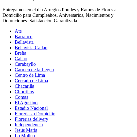
Entregamos en el día Arreglos florales y Ramos de Flores a
Domicilio para Cumpleaños, Aniversarios, Nacimientos y
Defunciones. Satisfacción Garantizada.
Ate
Barranco
Bellavista
Bellavista Callao
Breña
Callao
Carabayllo
Carmen de la Legua
Centro de Lima
Cercado de Lima
Chacarilla
Chorrillos
Comas
El Agustino
Estadio Nacional
Florerias a Domicilio
Florerias delivery
Independencia
Jesús María
La Molina