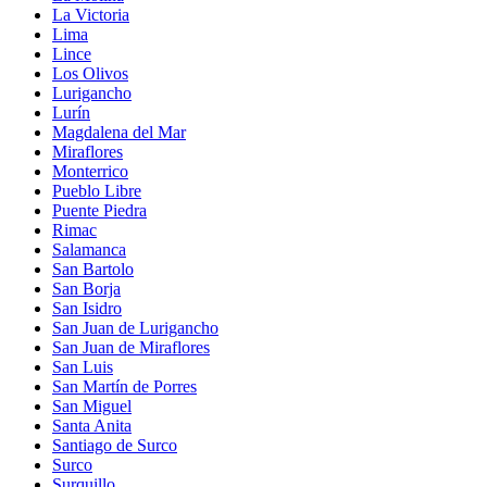
La Victoria
Lima
Lince
Los Olivos
Lurigancho
Lurín
Magdalena del Mar
Miraflores
Monterrico
Pueblo Libre
Puente Piedra
Rimac
Salamanca
San Bartolo
San Borja
San Isidro
San Juan de Lurigancho
San Juan de Miraflores
San Luis
San Martín de Porres
San Miguel
Santa Anita
Santiago de Surco
Surco
Surquillo