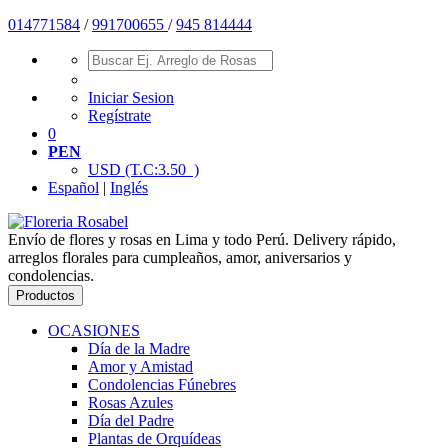
01477
1584
/
991700655
/
945 814444
Iniciar Sesion
Regístrate
0
PEN
USD
(T.C:3.50 )
Español
|
Inglés
Envío de flores y rosas en Lima y todo Perú. Delivery rápido,
arreglos florales para cumpleaños, amor, aniversarios y
condolencias.
Productos
OCASIONES
Día de la Madre
Amor y Amistad
Condolencias Fúnebres
Rosas Azules
Día del Padre
Plantas de Orquídeas