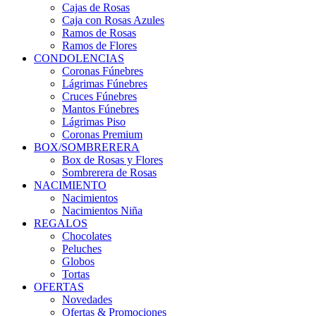
Cajas de Rosas
Caja con Rosas Azules
Ramos de Rosas
Ramos de Flores
CONDOLENCIAS
Coronas Fúnebres
Lágrimas Fúnebres
Cruces Fúnebres
Mantos Fúnebres
Lágrimas Piso
Coronas Premium
BOX/SOMBRERERA
Box de Rosas y Flores
Sombrerera de Rosas
NACIMIENTO
Nacimientos
Nacimientos Niña
REGALOS
Chocolates
Peluches
Globos
Tortas
OFERTAS
Novedades
Ofertas & Promociones