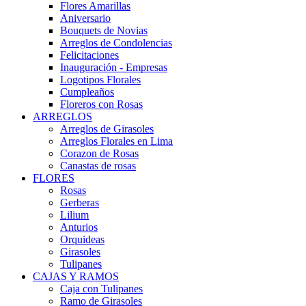
Flores Amarillas
Aniversario
Bouquets de Novias
Arreglos de Condolencias
Felicitaciones
Inauguración - Empresas
Logotipos Florales
Cumpleaños
Floreros con Rosas
ARREGLOS
Arreglos de Girasoles
Arreglos Florales en Lima
Corazon de Rosas
Canastas de rosas
FLORES
Rosas
Gerberas
Lilium
Anturios
Orquideas
Girasoles
Tulipanes
CAJAS Y RAMOS
Caja con Tulipanes
Ramo de Girasoles