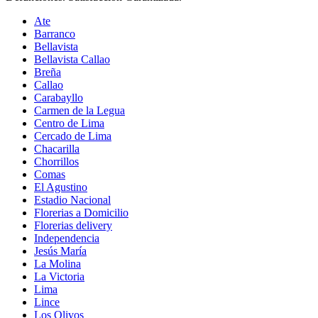
Ate
Barranco
Bellavista
Bellavista Callao
Breña
Callao
Carabayllo
Carmen de la Legua
Centro de Lima
Cercado de Lima
Chacarilla
Chorrillos
Comas
El Agustino
Estadio Nacional
Florerias a Domicilio
Florerias delivery
Independencia
Jesús María
La Molina
La Victoria
Lima
Lince
Los Olivos