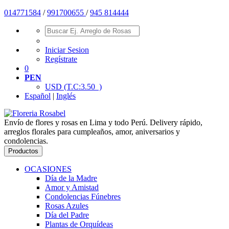
01477
1584
/
991700655
/
945 814444
Iniciar Sesion
Regístrate
0
PEN
USD
(T.C:3.50 )
Español
|
Inglés
Envío de flores y rosas en Lima y todo Perú. Delivery rápido,
arreglos florales para cumpleaños, amor, aniversarios y
condolencias.
Productos
OCASIONES
Día de la Madre
Amor y Amistad
Condolencias Fúnebres
Rosas Azules
Día del Padre
Plantas de Orquídeas