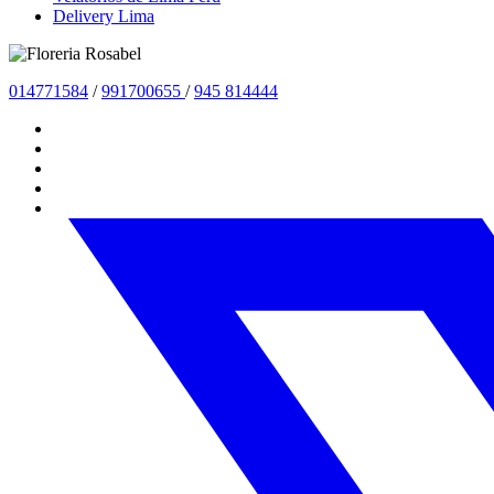
Delivery Lima
01477
1584
/
991700655
/
945 814444