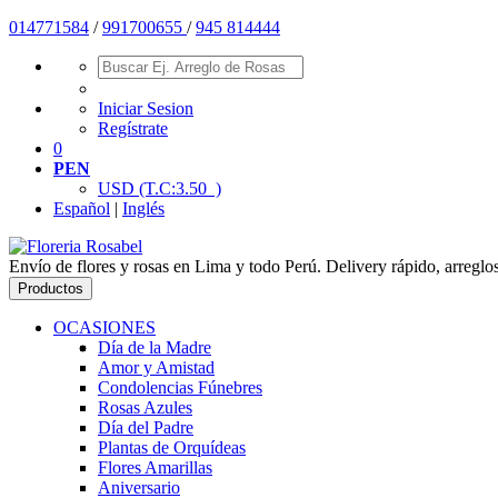
01477
1584
/
991700655
/
945 814444
Iniciar Sesion
Regístrate
0
PEN
USD
(T.C:3.50 )
Español
|
Inglés
Envío de flores y rosas en Lima y todo Perú. Delivery rápido, arreglo
Productos
OCASIONES
Día de la Madre
Amor y Amistad
Condolencias Fúnebres
Rosas Azules
Día del Padre
Plantas de Orquídeas
Flores Amarillas
Aniversario