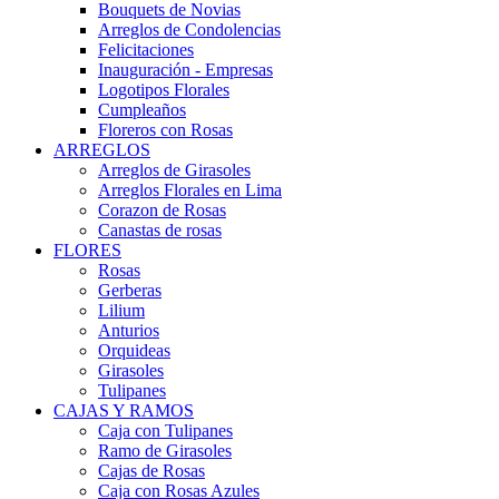
Bouquets de Novias
Arreglos de Condolencias
Felicitaciones
Inauguración - Empresas
Logotipos Florales
Cumpleaños
Floreros con Rosas
ARREGLOS
Arreglos de Girasoles
Arreglos Florales en Lima
Corazon de Rosas
Canastas de rosas
FLORES
Rosas
Gerberas
Lilium
Anturios
Orquideas
Girasoles
Tulipanes
CAJAS Y RAMOS
Caja con Tulipanes
Ramo de Girasoles
Cajas de Rosas
Caja con Rosas Azules