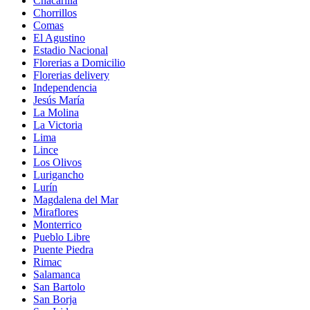
Chacarilla
Chorrillos
Comas
El Agustino
Estadio Nacional
Florerias a Domicilio
Florerias delivery
Independencia
Jesús María
La Molina
La Victoria
Lima
Lince
Los Olivos
Lurigancho
Lurín
Magdalena del Mar
Miraflores
Monterrico
Pueblo Libre
Puente Piedra
Rimac
Salamanca
San Bartolo
San Borja