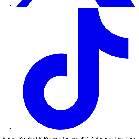
Florería Rosabel | Jr. Rosendo Vidaurre 457- A Barranco Lima Perú