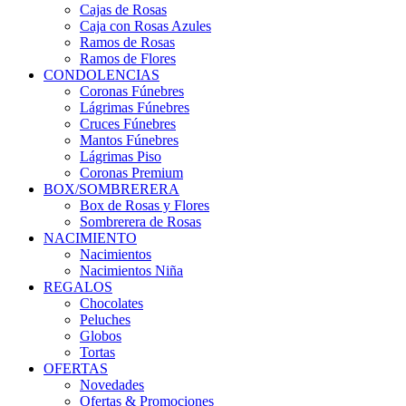
Cajas de Rosas
Caja con Rosas Azules
Ramos de Rosas
Ramos de Flores
CONDOLENCIAS
Coronas Fúnebres
Lágrimas Fúnebres
Cruces Fúnebres
Mantos Fúnebres
Lágrimas Piso
Coronas Premium
BOX/SOMBRERERA
Box de Rosas y Flores
Sombrerera de Rosas
NACIMIENTO
Nacimientos
Nacimientos Niña
REGALOS
Chocolates
Peluches
Globos
Tortas
OFERTAS
Novedades
Ofertas & Promociones